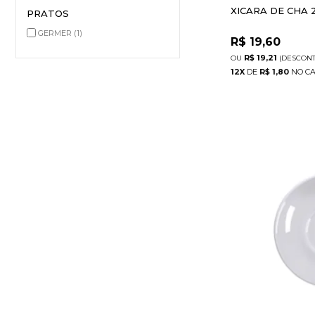
XICARA DE CHA 
PRATOS
GERMER
(1)
R$
19,60
R$ 19,21
(DESCON
12
X
DE
R$ 1,80