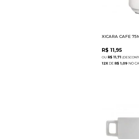
XICARA CAFE 75
R$
11,95
R$ 11,71
(DESCONT
12
X
DE
R$ 1,09