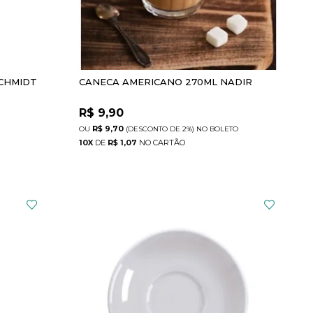
SCHMIDT
CANECA AMERICANO 270ML NADIR
R$
9,90
R$ 9,70
(DESCONTO
DE
2%)
NO
BOLETO
10
X
DE
R$ 1,07