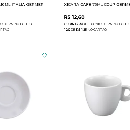
210ML ITALIA GERMER
XICARA CAFE 75ML COUP GERM
R$
12,60
R$ 12,35
TO
DE
2%)
NO
BOLETO
(DESCONTO
DE
2%)
NO
BOLET
12
X
DE
R$ 1,15