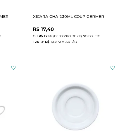
RMER
XICARA CHA 230ML COUP GERMER
R$
17,40
R$ 17,05
O
(DESCONTO
DE
2%)
NO
BOLETO
12
X
DE
R$ 1,59