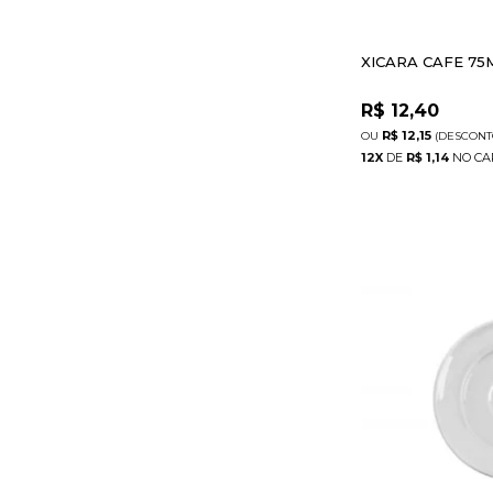
XICARA CAFE 75
R$
12,40
R$ 12,15
(DESCON
12
X
DE
R$ 1,14