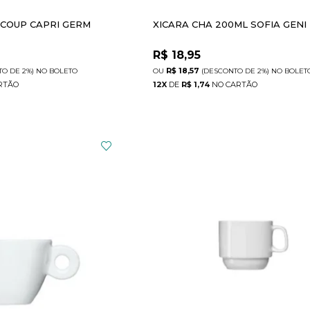
M COUP CAPRI GERM
XICARA CHA 200ML SOFIA GENI
R$
18,95
R$ 18,57
TO
DE
2%)
NO
BOLETO
(DESCONTO
DE
2%)
NO
BOLET
12
X
DE
R$ 1,74