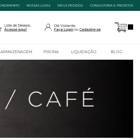
ENDIMENTO
NOSSAS LOJAS
MEUS PEDIDOS
CONSULTORIA E PROJETOS
Lista de Desejos,
Olá Visitante,
Acesse aqui!
Faça Login
Cadastre-se
ARMAZENAGEM
PISCINA
LIQUIDAÇÃO
BLOG