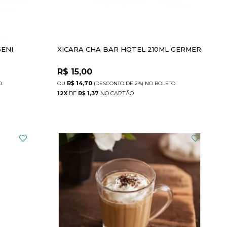
GENI
XICARA CHA BAR HOTEL 210ML GERMER
R$
15,00
R$ 14,70
O
(DESCONTO
DE
2%)
NO
BOLETO
12
X
DE
R$ 1,37