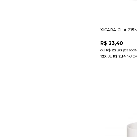
XICARA CHA 215
R$
23,40
R$ 22,93
(DESCO
12
X
DE
R$ 2,14