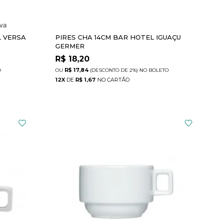
L VERSA
PIRES CHA 14CM BAR HOTEL IGUAÇU
GERMER
R$
18,20
R$ 17,84
O
(DESCONTO
DE
2%)
NO
BOLETO
12
X
DE
R$ 1,67