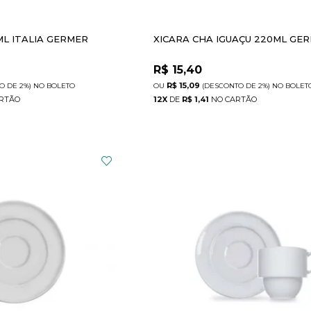
ML ITALIA GERMER
XICARA CHA IGUAÇU 220ML GE
R$
15,40
R$ 15,09
TO
DE
2%)
NO
BOLETO
(DESCONTO
DE
2%)
NO
BOLET
12
X
DE
R$ 1,41