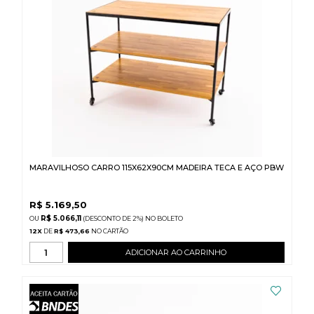
MARAVILHOSO CARRO 115X62X90CM MADEIRA TECA E AÇO PBW
R$
5.169,50
R$ 5.066,11
(DESCONTO
DE
2%)
NO
BOLETO
12
X
DE
R$ 473,66
ADICIONAR AO CARRINHO