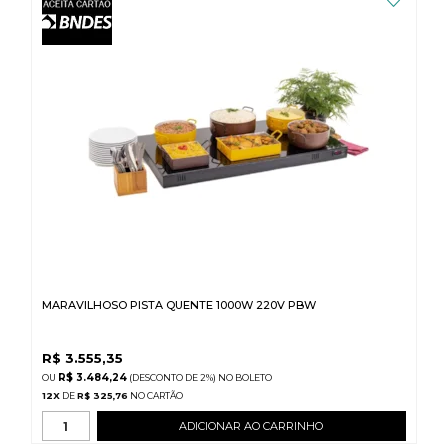
MARAVILHOSO PISTA QUENTE 1000W 220V PBW
R$
3.555,35
R$ 3.484,24
(DESCONTO
DE
2%)
NO
BOLETO
12
X
DE
R$ 325,76
ADICIONAR AO CARRINHO