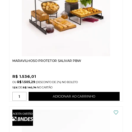
MARAVILHOSO PROTETOR SALIVAR PBW
R$
1.536,01
R$ 1.505,29
(DESCONTO
DE
2%)
NO
BOLETO
12
X
DE
R$ 140,74
ADICIONAR AO CARRINHO