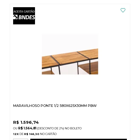
MARAVILHOSO PONTE 1/2 580X625X30MM PBW
R$
1.596,74
R$ 1.564,81
(DESCONTO
DE
2%)
NO
BOLETO
12
X
DE
R$ 146,30