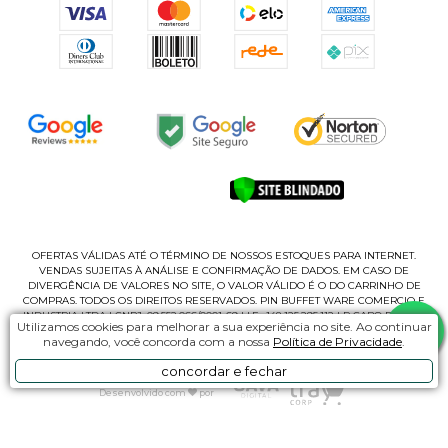
OFERTAS VÁLIDAS ATÉ O TÉRMINO DE NOSSOS ESTOQUES PARA INTERNET.
VENDAS SUJEITAS À ANÁLISE E CONFIRMAÇÃO DE DADOS. EM CASO DE
DIVERGÊNCIA DE VALORES NO SITE, O VALOR VÁLIDO É O DO CARRINHO DE
COMPRAS. TODOS OS DIREITOS RESERVADOS. PIN BUFFET WARE COMERCIO E
INDUSTRIA LTDA | CNPJ: 09.552.066/0001-69 | I.E.: 148.125.295.112 | R CABO ROMEU
Utilizamos cookies para melhorar a sua experiência no site. Ao continuar
CASAGRANDE, 135 - B | CEP 02180-060 - PQ NOVO MUNDO | SÃO PAUL/SP
navegando, você concorda com a nossa
Política de Privacidade
.
concordar e fechar
Desenvolvido com
por