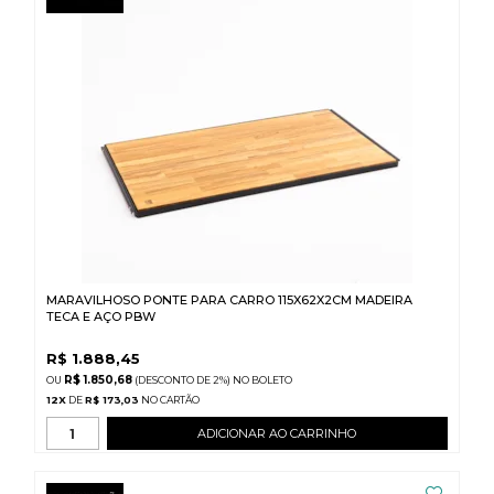
MARAVILHOSO PONTE PARA CARRO 115X62X2CM MADEIRA
TECA E AÇO PBW
R$
1.888,45
R$ 1.850,68
(DESCONTO
DE
2%)
NO
BOLETO
12
X
DE
R$ 173,03
ADICIONAR AO CARRINHO