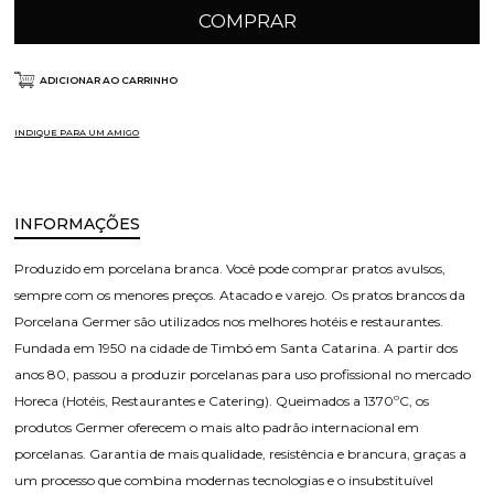
COMPRAR
ADICIONAR AO CARRINHO
INDIQUE PARA UM AMIGO
INFORMAÇÕES
Produzido em porcelana branca. Você pode comprar pratos avulsos,
sempre com os menores preços. Atacado e varejo. Os pratos brancos da
Porcelana Germer são utilizados nos melhores hotéis e restaurantes.
Fundada em 1950 na cidade de Timbó em Santa Catarina. A partir dos
anos 80, passou a produzir porcelanas para uso profissional no mercado
Horeca (Hotéis, Restaurantes e Catering). Queimados a 1370ºC, os
produtos Germer oferecem o mais alto padrão internacional em
porcelanas. Garantia de mais qualidade, resistência e brancura, graças a
um processo que combina modernas tecnologias e o insubstituível