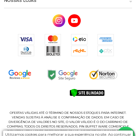
NOSSAS LOJAS
OFERTAS VÁLIDAS ATÉ O TÉRMINO DE NOSSOS ESTOQUES PARA INTERNET.
VENDAS SUJEITAS À ANÁLISE E CONFIRMAÇÃO DE DADOS. EM CASO DE
DIVERGÊNCIA DE VALORES NO SITE, O VALOR VÁLIDO É O DO CARRINHO DE
COMPRAS. TODOS OS DIREITOS RESERVADOS. PIN BUFFET WARE COMERCIO E
INDUSTRIA LTDA | CNPJ: 09.552.066/0001-69 | I.E.: 148.125.295.112 | R CABO ROMEU
Utilizamos cookies para melhorar a sua experiência no site. Ao continuar
CASAGRANDE, 135 - B | CEP 02180-060 - PQ NOVO MUNDO | SÃO PAUL/SP