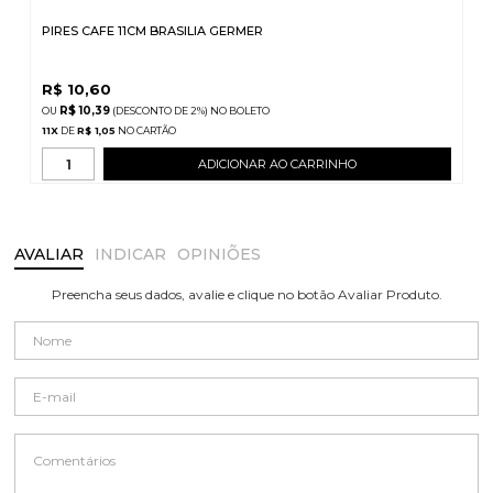
PIRES CAFE 11CM BRASILIA GERMER
R$
10,60
R$ 10,39
(DESCONTO
DE
2%)
NO
BOLETO
11
X
DE
R$ 1,05
ADICIONAR AO CARRINHO
AVALIAR
INDICAR
OPINIÕES
Preencha seus dados, avalie e clique no botão Avaliar Produto.