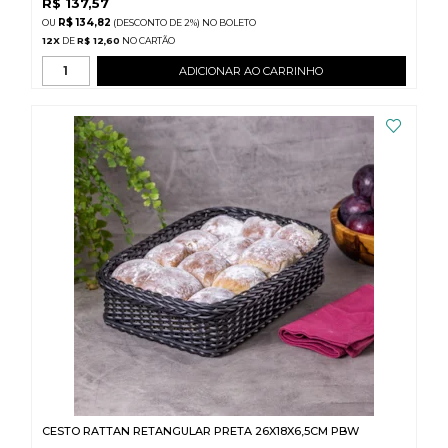
R$
137,57
R$ 134,82
(DESCONTO
DE
2%)
NO
BOLETO
12
X
DE
R$ 12,60
ADICIONAR AO CARRINHO
CESTO RATTAN RETANGULAR PRETA 26X18X6,5CM PBW