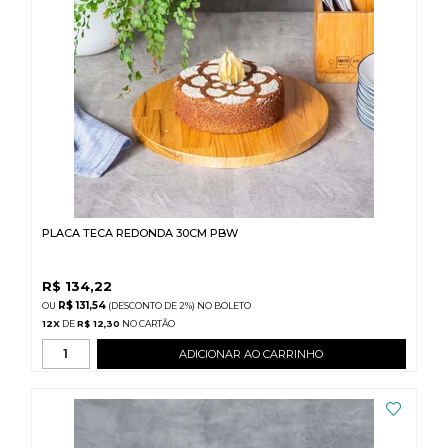
PLACA TECA REDONDA 30CM PBW
R$
134,22
R$ 131,54
(DESCONTO
DE
2%)
NO
BOLETO
12
X
DE
R$ 12,30
ADICIONAR AO CARRINHO