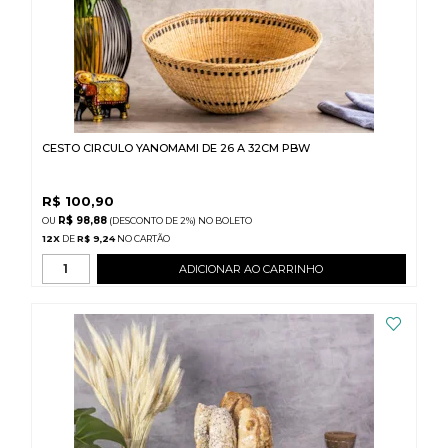
CESTO CIRCULO YANOMAMI DE 26 A 32CM PBW
R$
100,90
R$ 98,88
(DESCONTO
DE
2%)
NO
BOLETO
12
X
DE
R$ 9,24
ADICIONAR AO CARRINHO