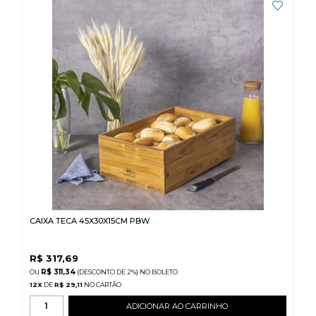
CAIXA TECA 45X30X15CM PBW
R$
317,69
R$ 311,34
(DESCONTO
DE
2%)
NO
BOLETO
12
X
DE
R$ 29,11
ADICIONAR AO CARRINHO