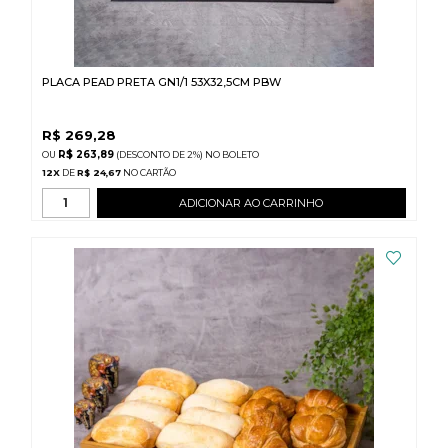
PLACA PEAD PRETA GN1/1 53X32,5CM PBW
R$
269,28
R$ 263,89
(DESCONTO
DE
2%)
NO
BOLETO
12
X
DE
R$ 24,67
ADICIONAR AO CARRINHO