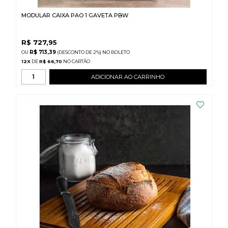
MODULAR CAIXA PAO 1 GAVETA PBW
R$
727,95
R$ 713,39
(DESCONTO
DE
2%)
NO
BOLETO
12
X
DE
R$ 66,70
ADICIONAR AO CARRINHO