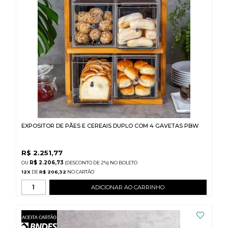
EXPOSITOR DE PÃES E CEREAIS DUPLO COM 4 GAVETAS PBW
R$
2.251,77
R$ 2.206,73
(DESCONTO
DE
2%)
NO
BOLETO
12
X
DE
R$ 206,32
ADICIONAR AO CARRINHO