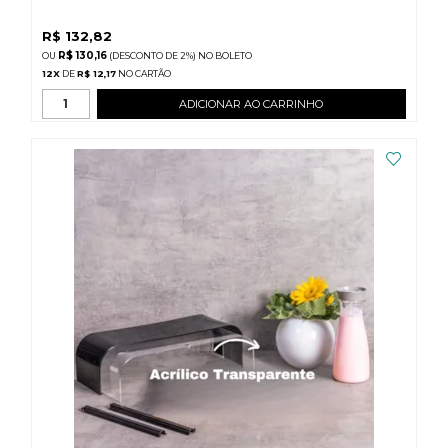
R$
132,82
R$ 130,16
(DESCONTO
DE
2%)
NO
BOLETO
12
X
DE
R$ 12,17
ADICIONAR AO CARRINHO