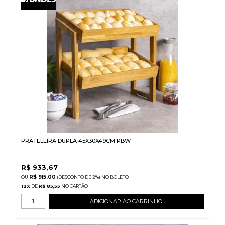
PRATELEIRA DUPLA 45X30X49CM PBW
R$
933,67
R$ 915,00
(DESCONTO
DE
2%)
NO
BOLETO
12
X
DE
R$ 85,55
ADICIONAR AO CARRINHO