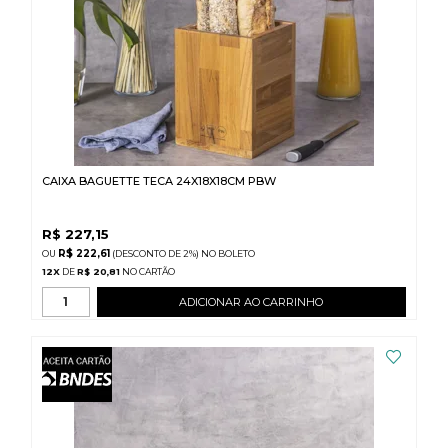
CAIXA BAGUETTE TECA 24X18X18CM PBW
R$
227,15
R$ 222,61
(DESCONTO
DE
2%)
NO
BOLETO
12
X
DE
R$ 20,81
ADICIONAR AO CARRINHO