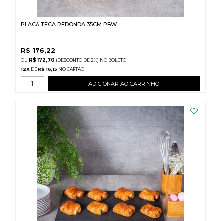
PLACA TECA REDONDA 35CM PBW
R$
176,22
R$ 172,70
(DESCONTO
DE
2%)
NO
BOLETO
12
X
DE
R$ 16,15
ADICIONAR AO CARRINHO