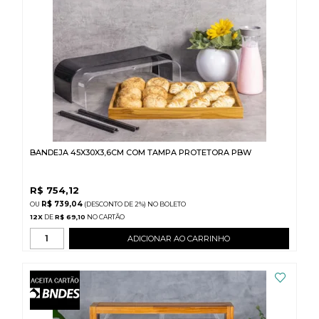
BANDEJA 45X30X3,6CM COM TAMPA PROTETORA PBW
R$
754,12
R$ 739,04
(DESCONTO
DE
2%)
NO
BOLETO
12
X
DE
R$ 69,10
ADICIONAR AO CARRINHO