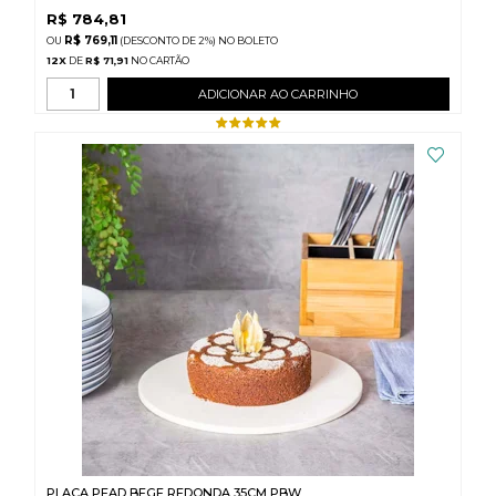
R$
784,81
R$ 769,11
(DESCONTO
DE
2%)
NO
BOLETO
12
X
DE
R$ 71,91
ADICIONAR AO CARRINHO
PLACA PEAD BEGE REDONDA 35CM PBW