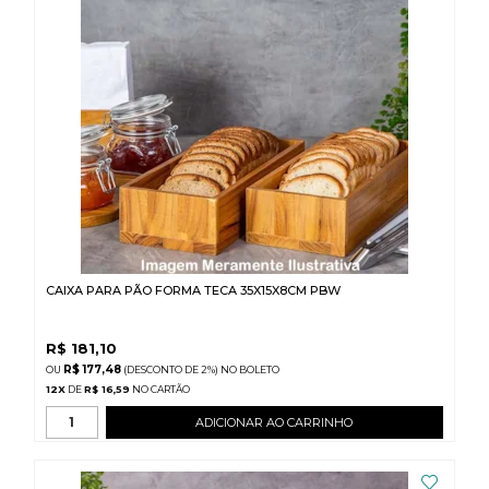
CAIXA PARA PÃO FORMA TECA 35X15X8CM PBW
R$
181,10
R$ 177,48
(DESCONTO
DE
2%)
NO
BOLETO
12
X
DE
R$ 16,59
ADICIONAR AO CARRINHO