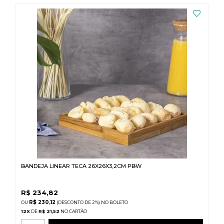
BANDEJA LINEAR TECA 26X26X3,2CM PBW
R$
234,82
R$ 230,12
(DESCONTO
DE
2%)
NO
BOLETO
12
X
DE
R$ 21,52