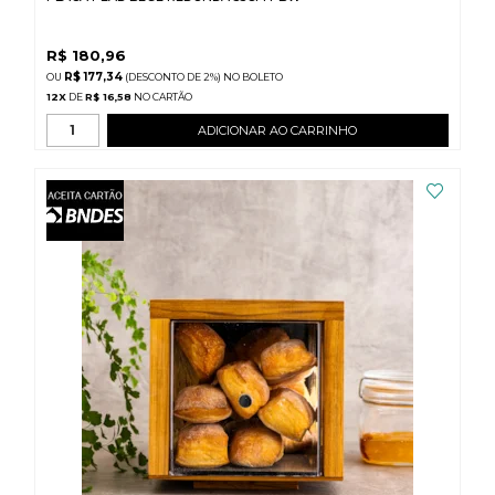
R$
180,96
R$ 177,34
(DESCONTO
DE
2%)
NO
BOLETO
12
X
DE
R$ 16,58
ADICIONAR AO CARRINHO