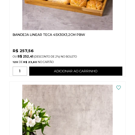
BANDEJA LINEAR TECA 45X30X3,2CM PBW
R$
257,56
R$ 252,41
(DESCONTO
DE
2%)
NO
BOLETO
12
X
DE
R$ 23,60
ADICIONAR AO CARRINHO