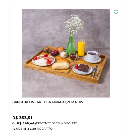
BANDEJA LINEAR TECA 60X40X3,2CM PBW
R$
353,51
R$ 346,44
(DESCONTO
DE
2%)
NO
BOLETO
12
X
DE
R$ 32,39