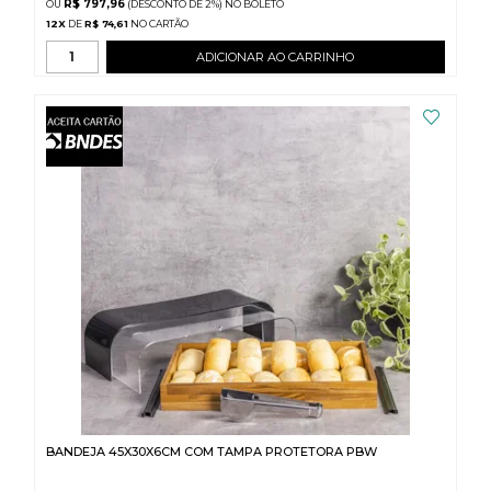
R$ 797,96
(DESCONTO
DE
2%)
NO
BOLETO
12
X
DE
R$ 74,61
ADICIONAR AO CARRINHO
BANDEJA 45X30X6CM COM TAMPA PROTETORA PBW