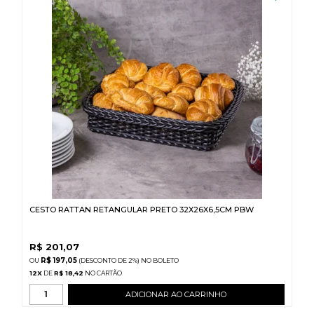
CESTO RATTAN RETANGULAR PRETO 32X26X6,5CM PBW
R$
201,07
R$ 197,05
(DESCONTO
DE
2%)
NO
BOLETO
12
X
DE
R$ 18,42
ADICIONAR AO CARRINHO