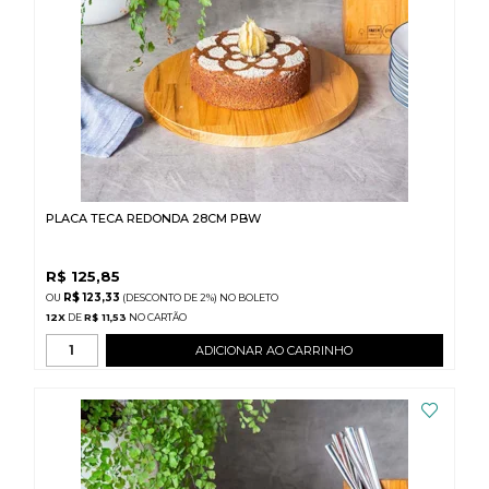
PLACA TECA REDONDA 28CM PBW
R$
125,85
R$ 123,33
(DESCONTO
DE
2%)
NO
BOLETO
12
X
DE
R$ 11,53
ADICIONAR AO CARRINHO