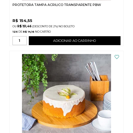
PROTETORA TAMPA ACRILICO TRANSPARENTE PBW
R$
154,55
R$ 151,46
(DESCONTO
DE
2%)
NO
BOLETO
12
X
DE
R$ 14,16
ADICIONAR AO CARRINHO