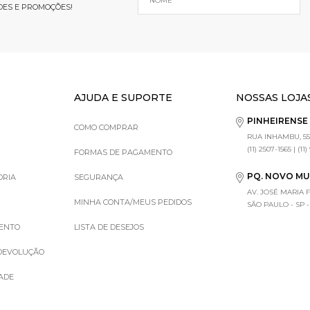
DES E PROMOÇÕES!
AJUDA E SUPORTE
NOSSAS LOJA
PINHEIRENS
COMO COMPRAR
RUA INHAMBU, 55
(11) 2507-1565 | (11
FORMAS DE PAGAMENTO
PQ. NOVO M
ORIA
SEGURANÇA
AV. JOSÉ MARIA 
MINHA CONTA/MEUS PEDIDOS
SÃO PAULO - SP - (1
MENTO
LISTA DE DESEJOS
 DEVOLUÇÃO
DADE