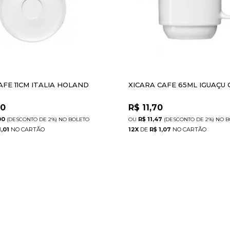
AFE 11CM ITALIA HOLAND
XICARA CAFE 65ML IGUAÇU
R
20
R$
11,70
00
R$ 11,47
(DESCONTO
DE
2%)
NO
BOLETO
(DESCONTO
DE
2%)
NO
B
1,01
12
X
DE
R$ 1,07