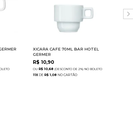
 GERMER
XICARA CAFE 70ML BAR HOTEL
XIC
GERMER
GE
R$
10,90
R$
R$ 10,68
R
OLETO
(DESCONTO
DE
2%)
NO
BOLETO
11
X
DE
R$ 1,08
12
X