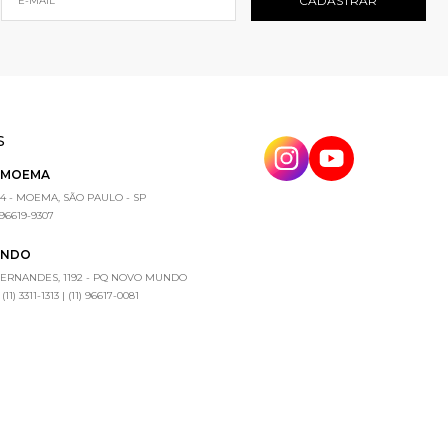
S
E MOEMA
4 - MOEMA, SÃO PAULO - SP
) 96619-9307
UNDO
FERNANDES, 1192 - PQ NOVO MUNDO
1) 3311-1313 | (11) 96617-0081