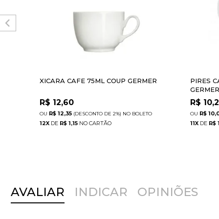
XICARA CAFE 75ML COUP GERMER
PIRES C
GERME
R$
12,60
R$
10,
R$ 12,35
R$ 10,
(DESCONTO
DE
2%)
NO
BOLETO
12
X
DE
R$ 1,15
11
X
DE
R$ 
AVALIAR
INDICAR
OPINIÕES