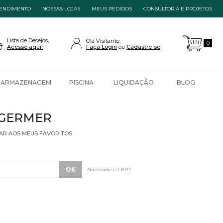
ENDIMENTO
NOSSAS LOJAS
MEUS PEDIDOS
CONSULTORIA E PROJETOS
Lista de Desejos,
Olá Visitante,
0
Acesse aqui!
Faça Login
Cadastre-se
ARMAZENAGEM
PISCINA
LIQUIDAÇÃO
BLOG
A GERMER
AR AOS MEUS FAVORITOS
Não sabe o CEP?