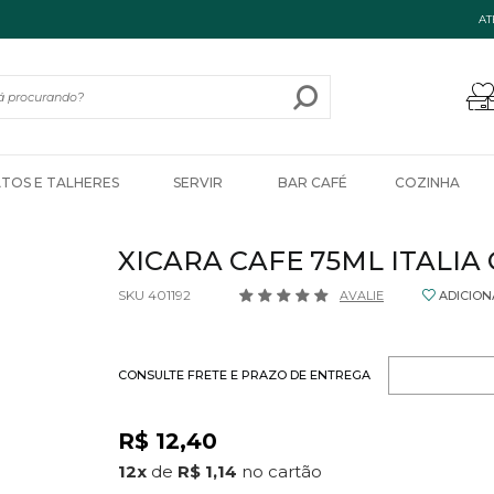
AT
ATOS E TALHERES
SERVIR
BAR CAFÉ
COZINHA
XICARA CAFE 75ML ITALI
SKU 401192
AVALIE
ADICION
CONSULTE FRETE E PRAZO DE ENTREGA
R$ 12,40
12
x
de
R$ 1,14