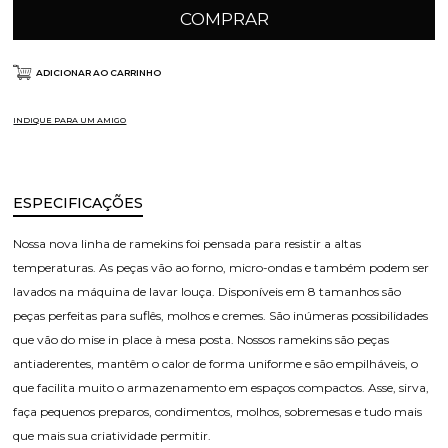
COMPRAR
ADICIONAR AO CARRINHO
INDIQUE PARA UM AMIGO
ESPECIFICAÇÕES
Nossa nova linha de ramekins foi pensada para resistir a altas
temperaturas. As peças vão ao forno, micro-ondas e também podem ser
lavados na máquina de lavar louça. Disponíveis em 8 tamanhos são
peças perfeitas para suflês, molhos e cremes. São inúmeras possibilidades
que vão do mise in place à mesa posta. Nossos ramekins são peças
antiaderentes, mantêm o calor de forma uniforme e são empilháveis, o
que facilita muito o armazenamento em espaços compactos. Asse, sirva,
faça pequenos preparos, condimentos, molhos, sobremesas e tudo mais
que mais sua criatividade permitir.