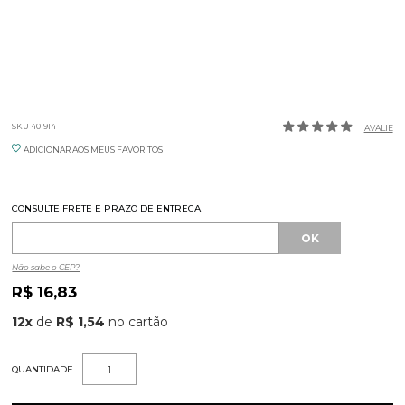
RAMEKIN VERMELHO 240ML GERMER
SKU 401914
AVALIE
ADICIONAR AOS MEUS FAVORITOS
CONSULTE FRETE E PRAZO DE ENTREGA
Não sabe o CEP?
R$ 16,83
12
x
de
R$ 1,54
QUANTIDADE