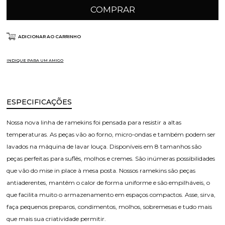
COMPRAR
ADICIONAR AO CARRINHO
INDIQUE PARA UM AMIGO
ESPECIFICAÇÕES
Nossa nova linha de ramekins foi pensada para resistir a altas
temperaturas. As peças vão ao forno, micro-ondas e também podem ser
lavados na máquina de lavar louça. Disponíveis em 8 tamanhos são
peças perfeitas para suflês, molhos e cremes. São inúmeras possibilidades
que vão do mise in place à mesa posta. Nossos ramekins são peças
antiaderentes, mantêm o calor de forma uniforme e são empilháveis, o
que facilita muito o armazenamento em espaços compactos. Asse, sirva,
faça pequenos preparos, condimentos, molhos, sobremesas e tudo mais
que mais sua criatividade permitir.