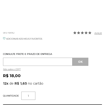
RAMEKIN LARANJA 240ML GERMER
SKU 401912
AVALIE
ADICIONAR AOS MEUS FAVORITOS
CONSULTE FRETE E PRAZO DE ENTREGA
Não sabe o CEP?
R$ 18,00
12
x
de
R$ 1,65
QUANTIDADE