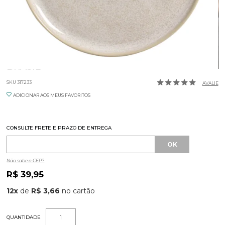
PRATO RASO BIO LATTE 27,5CM PORTO
BRASIL
SKU 317233
AVALIE
ADICIONAR AOS MEUS FAVORITOS
CONSULTE FRETE E PRAZO DE ENTREGA
Não sabe o CEP?
R$ 39,95
12
x
de
R$ 3,66
QUANTIDADE