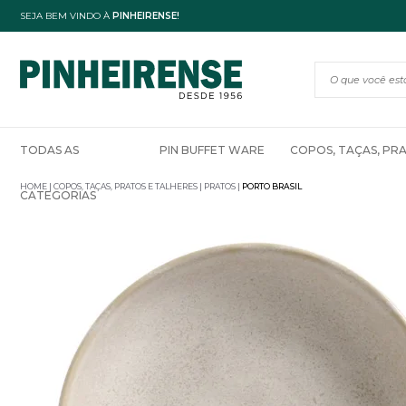
SEJA BEM VINDO À
PINHEIRENSE!
TODAS AS
PIN BUFFET WARE
COPOS, TAÇAS, PR
HOME
COPOS, TAÇAS, PRATOS E TALHERES
PRATOS
PORTO BRASIL
CATEGORIAS