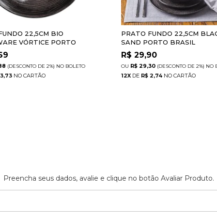
FUNDO 22,5CM BIO
PRATO FUNDO 22,5CM BLA
ARE VÓRTICE PORTO
SAND PORTO BRASIL
69
R$
29,90
88
R$ 29,30
(DESCONTO
DE
2%)
NO
BOLETO
(DESCONTO
DE
2%)
NO
 3,73
12
X
DE
R$ 2,74
Preencha seus dados, avalie e clique no botão Avaliar Produto.