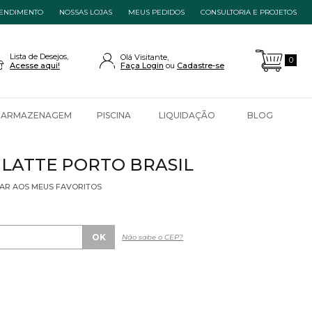
ENDIMENTO
NOSSAS LOJAS
MEUS PEDIDOS
CONSULTORIA E PROJETOS
Lista de Desejos,
Olá Visitante,
0
Acesse aqui!
Faça Login
Cadastre-se
ARMAZENAGEM
PISCINA
LIQUIDAÇÃO
BLOG
 LATTE PORTO BRASIL
AR AOS MEUS FAVORITOS
Não sabe o CEP?