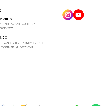
S
E MOEMA
4 - MOEMA, SÃO PAULO - SP
) 96619-9307
UNDO
FERNANDES, 1192 - PQ NOVO MUNDO
1) 3311-1313 | (11) 96617-0081