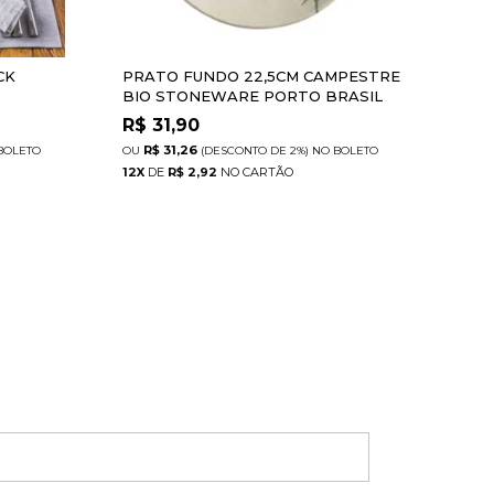
CK
PRATO FUNDO 22,5CM CAMPESTRE
PRA
BIO STONEWARE PORTO BRASIL
POR
R$
31,90
R$
R$ 31,26
R
BOLETO
(DESCONTO
DE
2%)
NO
BOLETO
12
X
DE
R$ 2,92
12
X