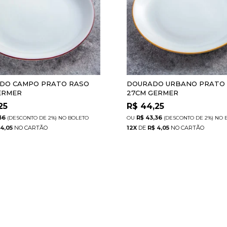
DO CAMPO PRATO RASO
DOURADO URBANO PRATO
ERMER
27CM GERMER
25
R$
44,25
36
R$ 43,36
(DESCONTO
DE
2%)
NO
BOLETO
(DESCONTO
DE
2%)
NO
 4,05
12
X
DE
R$ 4,05