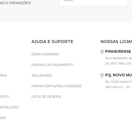
DES E PROMOÇÕES!
AJUDA E SUPORTE
NOSSAS LOJA
PINHEIRENS
COMO COMPRAR
RUA INHAMBU, 55
(11) 2507-1565 | (11
FORMAS DE PAGAMENTO
PQ. NOVO M
ORIA
SEGURANÇA
AV. JOSÉ MARIA 
MINHA CONTA/MEUS PEDIDOS
SÃO PAULO - SP - (1
MENTO
LISTA DE DESEJOS
 DEVOLUÇÃO
DADE