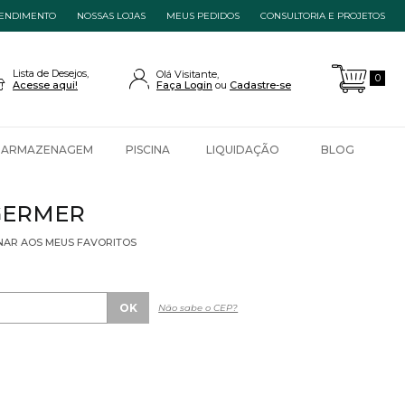
ENDIMENTO
NOSSAS LOJAS
MEUS PEDIDOS
CONSULTORIA E PROJETOS
Lista de Desejos,
Olá Visitante,
0
Acesse aqui!
Faça Login
Cadastre-se
ARMAZENAGEM
PISCINA
LIQUIDAÇÃO
BLOG
GERMER
NAR AOS MEUS FAVORITOS
Não sabe o CEP?