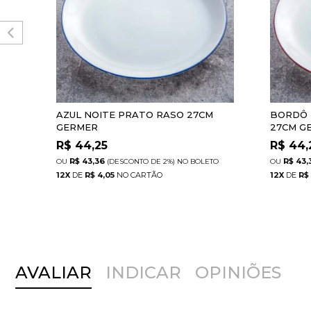
AZUL NOITE PRATO RASO 27CM
BORDÔ 
GERMER
27CM G
R$
44,25
R$
44,
R$ 43,36
R$ 43,
(DESCONTO
DE
2%)
NO
BOLETO
12
X
DE
R$ 4,05
12
X
DE
R$
AVALIAR
INDICAR
OPINIÕES