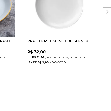
 RASO
PRATO RASO 24CM COUP GERMER
PRA
R$
32,00
R$
R$ 31,36
R
BOLETO
(DESCONTO
DE
2%)
NO
BOLETO
12
X
DE
R$ 2,93
12
X