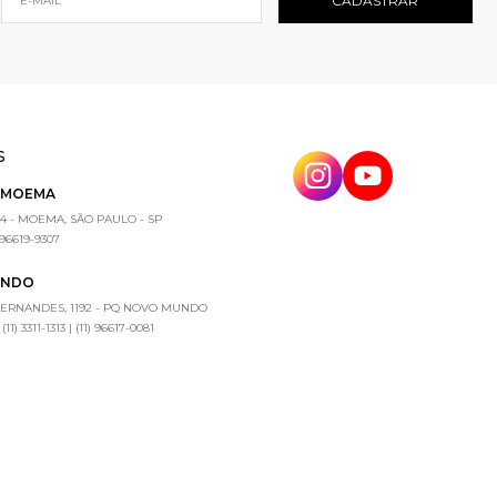
S
E MOEMA
4 - MOEMA, SÃO PAULO - SP
) 96619-9307
UNDO
FERNANDES, 1192 - PQ NOVO MUNDO
1) 3311-1313 | (11) 96617-0081