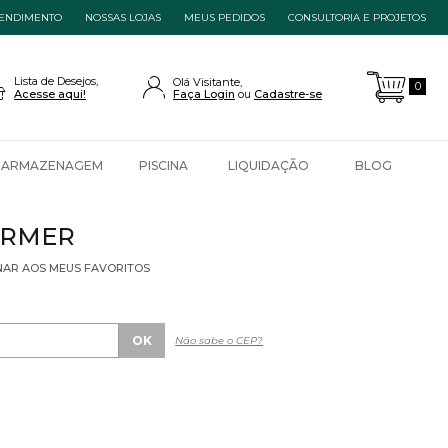
ENDIMENTO
NOSSAS LOJAS
MEUS PEDIDOS
CONSULTORIA E PROJETOS
Lista de Desejos,
Olá Visitante,
0
Acesse aqui!
Faça Login
Cadastre-se
ARMAZENAGEM
PISCINA
LIQUIDAÇÃO
BLOG
ERMER
NAR AOS MEUS FAVORITOS
Não sabe o CEP?