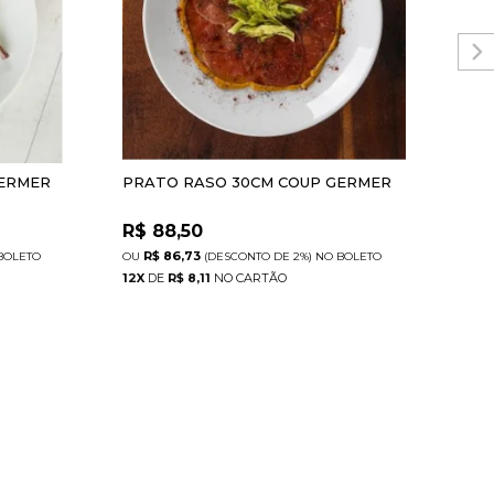
GERMER
PRATO RASO 30CM COUP GERMER
PRA
GE
R$
88,50
R$
R$ 86,73
R
BOLETO
(DESCONTO
DE
2%)
NO
BOLETO
12
X
DE
R$ 8,11
12
X