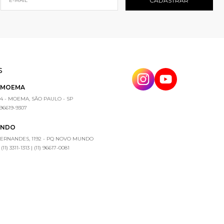
S
E MOEMA
4 - MOEMA, SÃO PAULO - SP
) 96619-9307
UNDO
FERNANDES, 1192 - PQ NOVO MUNDO
1) 3311-1313 | (11) 96617-0081