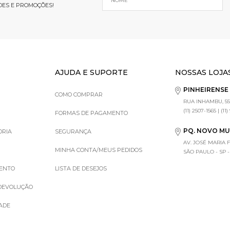
DES E PROMOÇÕES!
AJUDA E SUPORTE
NOSSAS LOJA
PINHEIRENS
COMO COMPRAR
RUA INHAMBU, 55
(11) 2507-1565 | (11
FORMAS DE PAGAMENTO
PQ. NOVO M
ORIA
SEGURANÇA
AV. JOSÉ MARIA 
MINHA CONTA/MEUS PEDIDOS
SÃO PAULO - SP - (1
MENTO
LISTA DE DESEJOS
 DEVOLUÇÃO
DADE