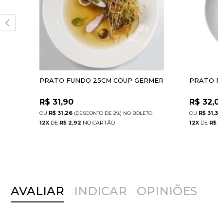
PRATO FUNDO 25CM COUP GERMER
PRATO 
R$
31,90
R$
32,
R$ 31,26
R$ 31,
(DESCONTO
DE
2%)
NO
BOLETO
12
X
DE
R$ 2,92
12
X
DE
R$
AVALIAR
INDICAR
OPINIÕES