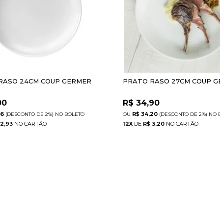
RASO 24CM COUP GERMER
PRATO RASO 27CM COUP 
00
R$
34,90
36
R$ 34,20
(DESCONTO
DE
2%)
NO
BOLETO
(DESCONTO
DE
2%)
NO
 2,93
12
X
DE
R$ 3,20