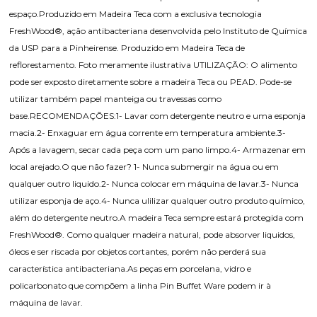
espaço.Produzido em Madeira Teca com a exclusiva tecnologia
FreshWood®, ação antibacteriana desenvolvida pelo Instituto de Química
da USP para a Pinheirense. Produzido em Madeira Teca de
reflorestamento. Foto meramente ilustrativa UTILIZAÇÃO: O alimento
pode ser exposto diretamente sobre a madeira Teca ou PEAD. Pode-se
utilizar também papel manteiga ou travessas como
base.RECOMENDAÇÕES:1- Lavar com detergente neutro e uma esponja
macia.2- Enxaguar em água corrente em temperatura ambiente.3-
Após a lavagem, secar cada peça com um pano limpo.4- Armazenar em
local arejado.O que não fazer? 1- Nunca submergir na água ou em
qualquer outro liquido.2- Nunca colocar em máquina de lavar.3- Nunca
utilizar esponja de aço.4- Nunca ulilizar qualquer outro produto químico,
além do detergente neutro.A madeira Teca sempre estará protegida com
FreshWood®. Como qualquer madeira natural, pode absorver liquidos,
óleos e ser riscada por objetos cortantes, porém não perderá sua
característica antibacteriana.As peças em porcelana, vidro e
policarbonato que compõem a linha Pin Buffet Ware podem ir à
máquina de lavar.