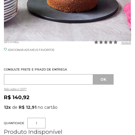
PLACA PEAD PRETA RED 30CM PBW
SKU 071062
AVALIE
ADICIONAR AOS MEUS FAVORITOS
CONSULTE FRETE E PRAZO DE ENTREGA
Não sabe o CEP?
R$ 140,92
12
x
de
R$ 12,91
QUANTIDADE
Produto Indisponível