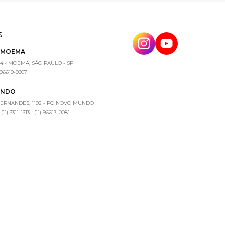
S
E MOEMA
4 - MOEMA, SÃO PAULO - SP
) 96619-9307
UNDO
FERNANDES, 1192 - PQ NOVO MUNDO
1) 3311-1313 | (11) 96617-0081