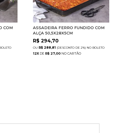
O COM
ASSADEIRA FERRO FUNDIDO COM
BAL
ALÇA 50,5X28X5CM
PRE
R$
294,70
R$
R$ 288,81
R
BOLETO
(DESCONTO
DE
2%)
NO
BOLETO
12
X
DE
R$ 27,00
12
X