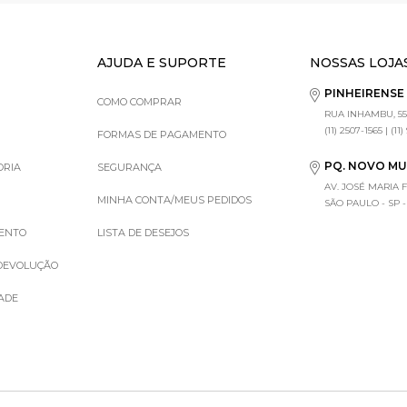
AJUDA E SUPORTE
NOSSAS LOJA
PINHEIRENS
COMO COMPRAR
RUA INHAMBU, 55
(11) 2507-1565 | (11
FORMAS DE PAGAMENTO
PQ. NOVO M
ORIA
SEGURANÇA
AV. JOSÉ MARIA 
MINHA CONTA/MEUS PEDIDOS
SÃO PAULO - SP - (1
MENTO
LISTA DE DESEJOS
 DEVOLUÇÃO
DADE