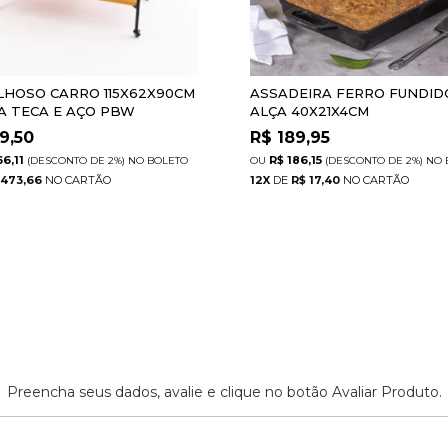
LHOSO CARRO 115X62X90CM
ASSADEIRA FERRO FUNDID
A TECA E AÇO PBW
ALÇA 40X21X4CM
69,50
R$
189,95
66,11
R$ 186,15
(DESCONTO
DE
2%)
NO
BOLETO
(DESCONTO
DE
2%)
NO
 473,66
12
X
DE
R$ 17,40
Preencha seus dados, avalie e clique no botão Avaliar Produto.