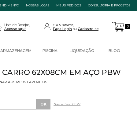
ENDIMENTO
NOSSAS LOJAS
MEUS PEDIDOS
CONSULTORIA E PROJETOS
Lista de Desejos,
Olá Visitante,
0
Acesse aqui!
Faça Login
Cadastre-se
ARMAZENAGEM
PISCINA
LIQUIDAÇÃO
BLOG
 CARRO 62X08CM EM AÇO PBW
ONAR AOS MEUS FAVORITOS
Não sabe o CEP?