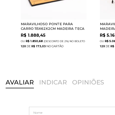
MARAVILHOSO PONTE PARA
MARAVI
CARRO 115X62X2CM MADEIRA TECA
MADEIR
E AÇO PBW
R$
1.888,45
R$
5.1
R$ 1.850,68
R$ 5.0
(DESCONTO
DE
2%)
NO
BOLETO
12
X
DE
R$ 173,03
12
X
DE
R$
AVALIAR
INDICAR
OPINIÕES