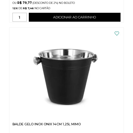
R$ 79,77
(DESCONTO
DE
2%)
NO
BOLETO
12
X
DE
R$ 7,46
ADICIONAR AO CARRINHO
BALDE GELO INOX ONIX 14CM 1,25L MIMO