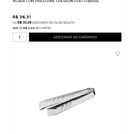
XICARA COM PIRES120ML CHEVRON PORTO BRASIL
R$
36,31
R$ 35,58
(DESCONTO
DE
2%)
NO
BOLETO
12
X
DE
R$ 3,33
ADICIONAR AO CARRINHO