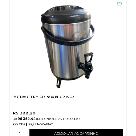
BOTIJAO TERMICO INOX 8L GP INOX
R$
388,20
R$ 380,44
(DESCONTO
DE
2%)
NO
BOLETO
12
X
DE
R$ 35,57
ADICIONAR AO CARRINHO