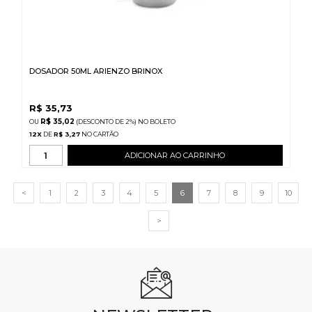
DOSADOR 50ML ARIENZO BRINOX
R$
35,73
R$ 35,02
(DESCONTO
DE
2%)
NO
BOLETO
12
X
DE
R$ 3,27
ADICIONAR AO CARRINHO
<
1
2
3
4
5
6
7
8
9
10
>