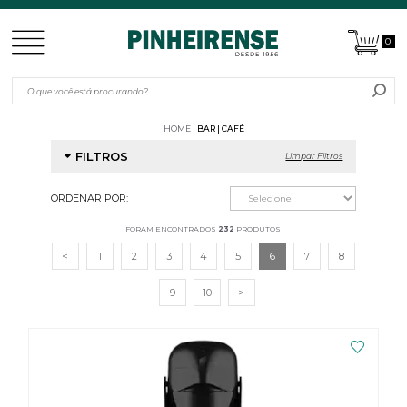
0
HOME
BAR | CAFÉ
FILTROS
Limpar Filtros
ORDENAR POR:
FORAM ENCONTRADOS
232
PRODUTOS
<
1
2
3
4
5
6
7
8
9
10
>