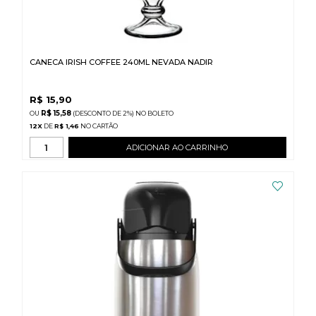
CANECA IRISH COFFEE 240ML NEVADA NADIR
R$
15,90
R$ 15,58
(DESCONTO
DE
2%)
NO
BOLETO
12
X
DE
R$ 1,46
ADICIONAR AO CARRINHO