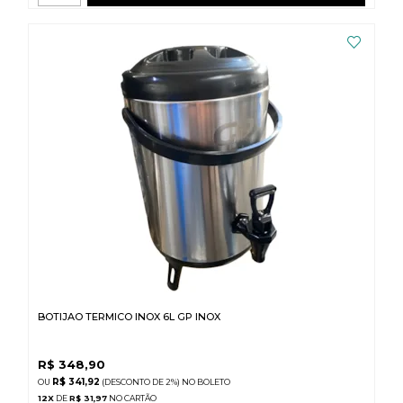
BOTIJAO TERMICO INOX 6L GP INOX
R$
348,90
R$ 341,92
(DESCONTO
DE
2%)
NO
BOLETO
12
X
DE
R$ 31,97