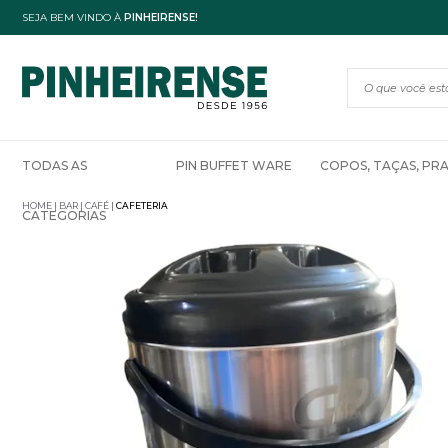
SEJA BEM VINDO À
PINHEIRENSE!
TODAS AS
PIN BUFFET WARE
COPOS, TAÇAS, PR
HOME
BAR | CAFÉ
CAFETERIA
CATEGORIAS