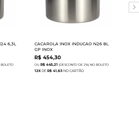
24 6,3L
CACAROLA INOX INDUCAO N26 8L
CAC
GP INOX
GP 
R$
454,30
R$
R$ 445,21
R
BOLETO
(DESCONTO
DE
2%)
NO
BOLETO
12
X
DE
R$ 41,63
12
X