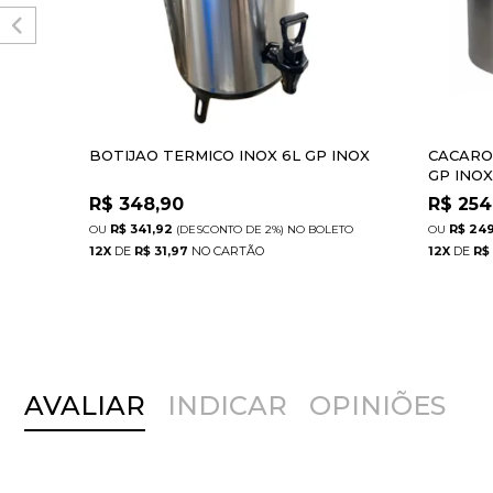
BOTIJAO TERMICO INOX 6L GP INOX
CACAROL
GP INO
R$
348,90
R$
254
R$ 341,92
R$ 249
(DESCONTO
DE
2%)
NO
BOLETO
12
X
DE
R$ 31,97
12
X
DE
R$
AVALIAR
INDICAR
OPINIÕES