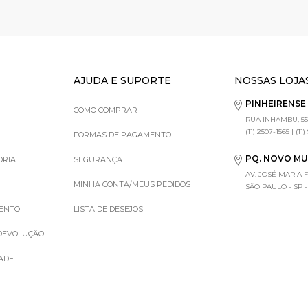
AJUDA E SUPORTE
NOSSAS LOJA
PINHEIRENS
COMO COMPRAR
RUA INHAMBU, 55
(11) 2507-1565 | (11
FORMAS DE PAGAMENTO
PQ. NOVO M
ORIA
SEGURANÇA
AV. JOSÉ MARIA 
MINHA CONTA/MEUS PEDIDOS
SÃO PAULO - SP - (1
MENTO
LISTA DE DESEJOS
 DEVOLUÇÃO
DADE