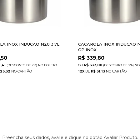
A INOX INDUCAO N20 3,7L
CACAROLA INOX INDUCAO N
X
GP INOX
,50
R$
339,80
,41
R$ 333,00
(DESCONTO
DE
2%)
NO
BOLETO
(DESCONTO
DE
2%)
NO
 23,32
12
X
DE
R$ 31,13
Preencha seus dados, avalie e clique no botão Avaliar Produto.