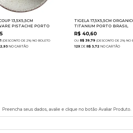
COUP 13,5X5,5CM
TIGELA 17,5X5,5CM ORGANI
ARE PISTACHE PORTO
TITANIUM PORTO BRASIL
95
R$
40,60
1
R$ 39,79
(DESCONTO
DE
2%)
NO
BOLETO
(DESCONTO
DE
2%)
NO
 2,93
12
X
DE
R$ 3,72
Preencha seus dados, avalie e clique no botão Avaliar Produto.