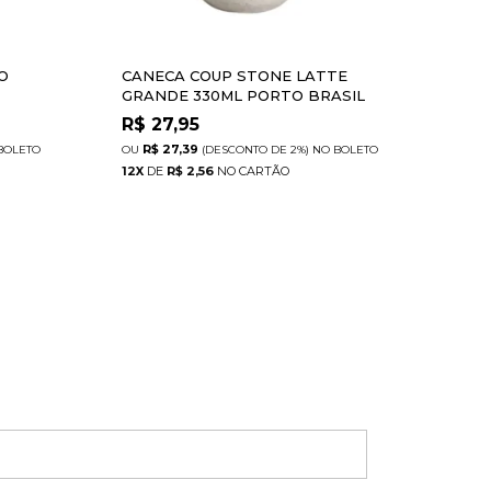
CO
CANECA COUP STONE LATTE
CAN
GRANDE 330ML PORTO BRASIL
OAK
R$
27,95
R$
R$ 27,39
R
BOLETO
(DESCONTO
DE
2%)
NO
BOLETO
12
X
DE
R$ 2,56
12
X