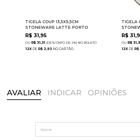
TIGELA COUP 13,5X5,5CM
TIGELA 
STONEWARE LATTE PORTO
STONEW
BRASIL
BRASIL
R$
31,95
R$
31,
R$ 31,31
R$ 31,3
(DESCONTO
DE
2%)
NO
BOLETO
12
X
DE
R$ 2,93
12
X
DE
R$
AVALIAR
INDICAR
OPINIÕES