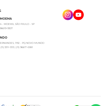
S
E MOEMA
4 - MOEMA, SÃO PAULO - SP
) 96619-9307
UNDO
FERNANDES, 1192 - PQ NOVO MUNDO
1) 3311-1313 | (11) 96617-0081