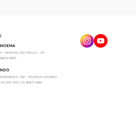
S
E MOEMA
4 - MOEMA, SÃO PAULO - SP
) 96619-9307
UNDO
FERNANDES, 1192 - PQ NOVO MUNDO
1) 3311-1313 | (11) 96617-0081