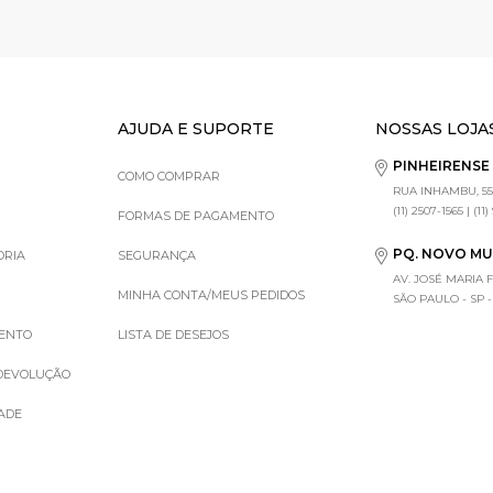
AJUDA E SUPORTE
NOSSAS LOJA
PINHEIRENS
COMO COMPRAR
RUA INHAMBU, 55
(11) 2507-1565 | (11
FORMAS DE PAGAMENTO
PQ. NOVO M
ORIA
SEGURANÇA
AV. JOSÉ MARIA 
MINHA CONTA/MEUS PEDIDOS
SÃO PAULO - SP - (1
MENTO
LISTA DE DESEJOS
 DEVOLUÇÃO
DADE