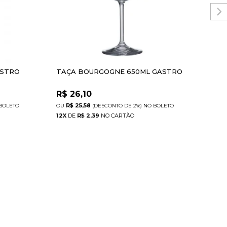
ASTRO
TAÇA BOURGOGNE 650ML GASTRO
TAÇ
HA
R$
26,10
R$
R$ 25,58
R
BOLETO
(DESCONTO
DE
2%)
NO
BOLETO
12
X
DE
R$ 2,39
12
X