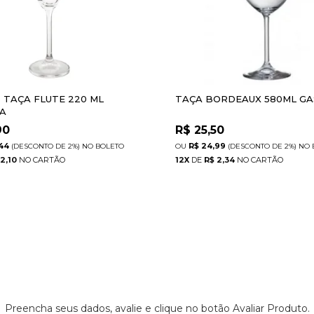
 TAÇA FLUTE 220 ML
TAÇA BORDEAUX 580ML G
A
90
R$
25,50
44
R$ 24,99
(DESCONTO
DE
2%)
NO
BOLETO
(DESCONTO
DE
2%)
NO
 2,10
12
X
DE
R$ 2,34
Preencha seus dados, avalie e clique no botão Avaliar Produto.