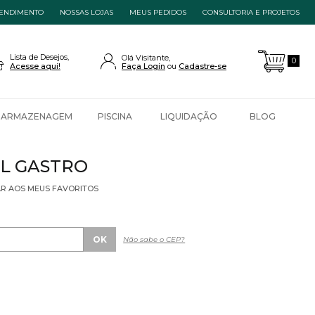
ENDIMENTO
NOSSAS LOJAS
MEUS PEDIDOS
CONSULTORIA E PROJETOS
Lista de Desejos,
Olá Visitante,
0
Acesse aqui!
Faça Login
Cadastre-se
ARMAZENAGEM
PISCINA
LIQUIDAÇÃO
BLOG
ML GASTRO
AR AOS MEUS FAVORITOS
Não sabe o CEP?