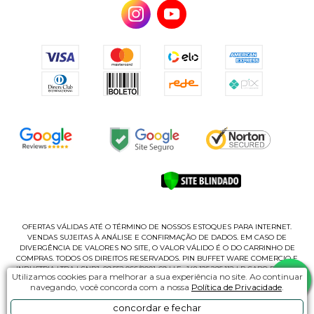
OFERTAS VÁLIDAS ATÉ O TÉRMINO DE NOSSOS ESTOQUES PARA INTERNET.
VENDAS SUJEITAS À ANÁLISE E CONFIRMAÇÃO DE DADOS. EM CASO DE
DIVERGÊNCIA DE VALORES NO SITE, O VALOR VÁLIDO É O DO CARRINHO DE
COMPRAS. TODOS OS DIREITOS RESERVADOS. PIN BUFFET WARE COMERCIO E
INDUSTRIA LTDA | CNPJ: 09.552.066/0001-69 | I.E.: 148.125.295.112 | R CABO ROMEU
Utilizamos cookies para melhorar a sua experiência no site. Ao continuar
CASAGRANDE, 135 - B | CEP 02180-060 - PQ NOVO MUNDO | SÃO PAUL/SP
navegando, você concorda com a nossa
Política de Privacidade
.
concordar e fechar