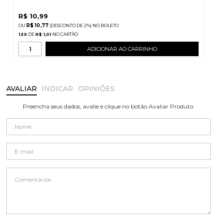
R$
10,99
R$ 10,77
(DESCONTO
DE
2%)
NO
BOLETO
12
X
DE
R$ 1,01
ADICIONAR AO CARRINHO
AVALIAR
INDICAR
OPINIÕES
Preencha seus dados, avalie e clique no botão Avaliar Produto.