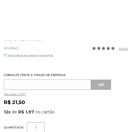
RASPADOR DE LIMÃO 15CM UTILITA
TRAMONTINA
SKU 016623
AVALIE
ADICIONAR AOS MEUS FAVORITOS
CONSULTE FRETE E PRAZO DE ENTREGA
Não sabe o CEP?
R$ 21,50
12
x
de
R$ 1,97
QUANTIDADE