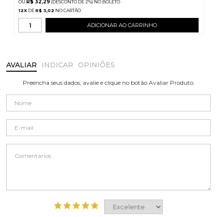
R$ 32,29
(DESCONTO
DE
2%)
NO
BOLETO
12
X
DE
R$ 3,02
ADICIONAR AO CARRINHO
AVALIAR
INDICAR
OPINIÕES
Preencha seus dados, avalie e clique no botão Avaliar Produto.