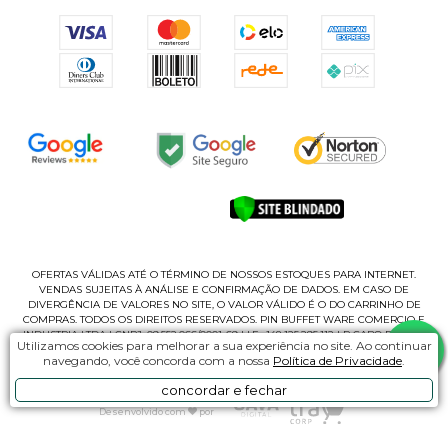
OFERTAS VÁLIDAS ATÉ O TÉRMINO DE NOSSOS ESTOQUES PARA INTERNET.
VENDAS SUJEITAS À ANÁLISE E CONFIRMAÇÃO DE DADOS. EM CASO DE
DIVERGÊNCIA DE VALORES NO SITE, O VALOR VÁLIDO É O DO CARRINHO DE
COMPRAS. TODOS OS DIREITOS RESERVADOS. PIN BUFFET WARE COMERCIO E
INDUSTRIA LTDA | CNPJ: 09.552.066/0001-69 | I.E.: 148.125.295.112 | R CABO ROMEU
Utilizamos cookies para melhorar a sua experiência no site. Ao continuar
CASAGRANDE, 135 - B | CEP 02180-060 - PQ NOVO MUNDO | SÃO PAUL/SP
navegando, você concorda com a nossa
Política de Privacidade
.
concordar e fechar
Desenvolvido com
por