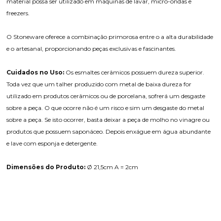
material possa ser utilizado em máquinas de lavar, micro-ondas e
freezers.
O Stoneware oferece a combinação primorosa entre o a alta durabilidade
e o artesanal, proporcionando peças exclusivas e fascinantes.
Cuidados no Uso:
Os esmaltes cerâmicos possuem dureza superior.
Toda vez que um talher produzido com metal de baixa dureza for
utilizado em produtos cerâmicos ou de porcelana, sofrerá um desgaste
sobre a peça. O que ocorre não é um risco e sim um desgaste do metal
sobre a peça. Se isto ocorrer, basta deixar a peça de molho no vinagre ou
produtos que possuem saponáceo. Depois enxágue em água abundante
e lave com esponja e detergente.
Dimensões do Produto:
Ø 21,5cm A = 2cm