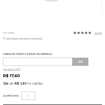
PRATO PAO 17,5CM VERSA GERMER
SKU 401067
AVALIE
ADICIONAR AOS MEUS FAVORITOS
CONSULTE FRETE E PRAZO DE ENTREGA
Não sabe o CEP?
R$ 17,60
12
x
de
R$ 1,61
QUANTIDADE