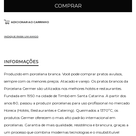
COMPRAR
ADICIONAR AO CARRINHO
INDIQUE PARA UM AMIGO
INFORMAÇÕES
Produzido em porcelana branca. Você pode comprar pratos avulsos,
sempre com os menores preços. Atacado e varejo. Os pratos brancos da
Porcelana Germer são utilizados nos melhores hotéis e restaurantes.
Fundada em 1950 na cidade de Timbó em Santa Catarina. A partir dos
anos 80, passou a produzir porcelanas para uso profissional no mercado
Horeca (Hotéis, Restaurantes e Catering). Queimados a 1370ºC, os
produtos Germer oferecem o mais alto padrão internacional em
porcelanas. Garantia de mais qualidade, resistência e brancura, graças a
um processo que combina modernas tecnologias e o insubstituível