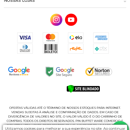
NOSSAS LOJAS
OFERTAS VÁLIDAS ATÉ O TÉRMINO DE NOSSOS ESTOQUES PARA INTERNET.
VENDAS SUJEITAS À ANÁLISE E CONFIRMAÇÃO DE DADOS. EM CASO DE
DIVERGÊNCIA DE VALORES NO SITE, O VALOR VÁLIDO É O DO CARRINHO DE
COMPRAS. TODOS OS DIREITOS RESERVADOS. PIN BUFFET WARE COMERCIO E
INDUSTRIA LTDA | CNPJ: 09.552.066/0001-69 | I.E.: 148.125.295.112 | R CABO ROMEU
Utilizamos cookies para melhorar a sua experiência no site. Ao continuar
CASAGRANDE, 135 - B | CEP 02180-060 - PQ NOVO MUNDO | SÃO PAUL/SP