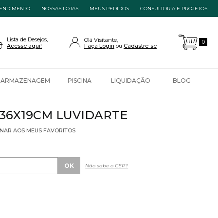
ENDIMENTO
NOSSAS LOJAS
MEUS PEDIDOS
CONSULTORIA E PROJETOS
Lista de Desejos,
Olá Visitante,
0
Acesse aqui!
Faça Login
Cadastre-se
ARMAZENAGEM
PISCINA
LIQUIDAÇÃO
BLOG
36X19CM LUVIDARTE
ONAR AOS MEUS FAVORITOS
Não sabe o CEP?