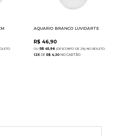
CM
AQUARIO BRANCO LUVIDARTE
AQU
R$
46,90
R$
R$ 45,96
R
OLETO
(DESCONTO
DE
2%)
NO
BOLETO
12
X
DE
R$ 4,30
12
X