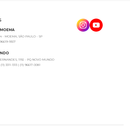
S
E MOEMA
4 - MOEMA, SÃO PAULO - SP
) 96619-9307
UNDO
FERNANDES, 1192 - PQ NOVO MUNDO
1) 3311-1313 | (11) 96617-0081