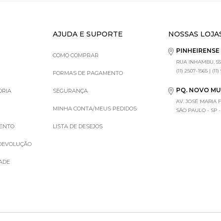
AJUDA E SUPORTE
NOSSAS LOJA
PINHEIRENS
COMO COMPRAR
RUA INHAMBU, 55
(11) 2507-1565 | (11
FORMAS DE PAGAMENTO
PQ. NOVO M
ORIA
SEGURANÇA
AV. JOSÉ MARIA 
MINHA CONTA/MEUS PEDIDOS
SÃO PAULO - SP - (1
MENTO
LISTA DE DESEJOS
 DEVOLUÇÃO
DADE