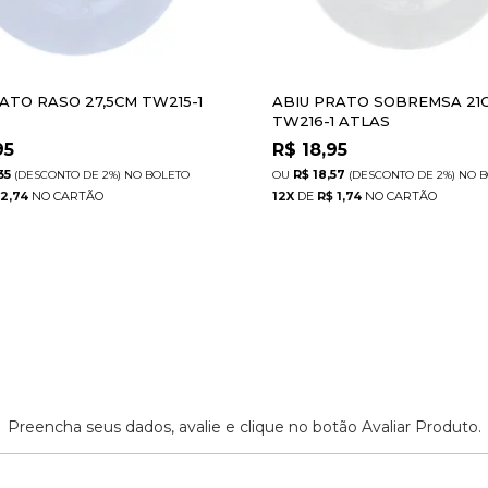
ATO RASO 27,5CM TW215-1
ABIU PRATO SOBREMSA 21
TW216-1 ATLAS
95
R$
18,95
35
R$ 18,57
(DESCONTO
DE
2%)
NO
BOLETO
(DESCONTO
DE
2%)
NO
B
 2,74
12
X
DE
R$ 1,74
Preencha seus dados, avalie e clique no botão Avaliar Produto.