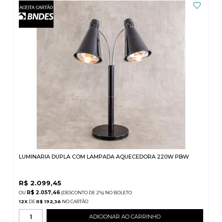
LUMINARIA DUPLA COM LAMPADA AQUECEDORA 220W PBW
R$
2.099,45
R$ 2.057,46
(DESCONTO
DE
2%)
NO
BOLETO
12
X
DE
R$ 192,36
ADICIONAR AO CARRINHO