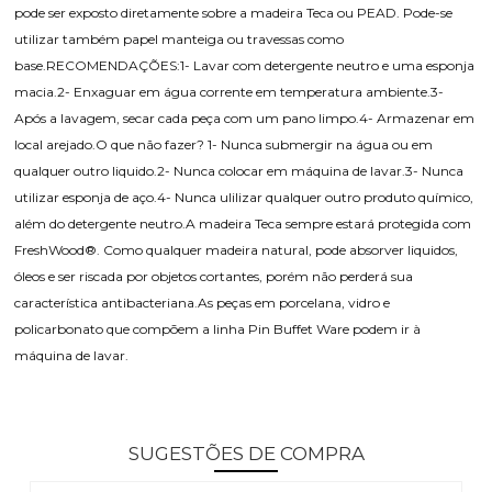
pode ser exposto diretamente sobre a madeira Teca ou PEAD. Pode-se
utilizar também papel manteiga ou travessas como
base.RECOMENDAÇÕES:1- Lavar com detergente neutro e uma esponja
macia.2- Enxaguar em água corrente em temperatura ambiente.3-
Após a lavagem, secar cada peça com um pano limpo.4- Armazenar em
local arejado.O que não fazer? 1- Nunca submergir na água ou em
qualquer outro liquido.2- Nunca colocar em máquina de lavar.3- Nunca
utilizar esponja de aço.4- Nunca ulilizar qualquer outro produto químico,
além do detergente neutro.A madeira Teca sempre estará protegida com
FreshWood®. Como qualquer madeira natural, pode absorver liquidos,
óleos e ser riscada por objetos cortantes, porém não perderá sua
característica antibacteriana.As peças em porcelana, vidro e
policarbonato que compõem a linha Pin Buffet Ware podem ir à
máquina de lavar.
SUGESTÕES DE COMPRA