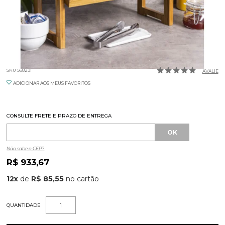
PRATELEIRA DUPLA 45X30X49CM PBW
SKU 568231
AVALIE
ADICIONAR AOS MEUS FAVORITOS
CONSULTE FRETE E PRAZO DE ENTREGA
Não sabe o CEP?
R$ 933,67
12
x
de
R$ 85,55
QUANTIDADE