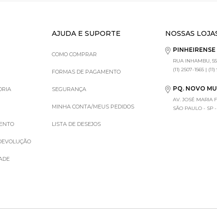
AJUDA E SUPORTE
NOSSAS LOJA
PINHEIRENS
COMO COMPRAR
RUA INHAMBU, 55
(11) 2507-1565 | (11
FORMAS DE PAGAMENTO
PQ. NOVO M
ORIA
SEGURANÇA
AV. JOSÉ MARIA 
MINHA CONTA/MEUS PEDIDOS
SÃO PAULO - SP - (1
MENTO
LISTA DE DESEJOS
 DEVOLUÇÃO
DADE