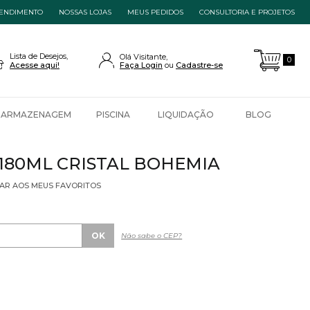
ENDIMENTO
NOSSAS LOJAS
MEUS PEDIDOS
CONSULTORIA E PROJETOS
Lista de Desejos,
Olá Visitante,
0
Acesse aqui!
Faça Login
Cadastre-se
ARMAZENAGEM
PISCINA
LIQUIDAÇÃO
BLOG
180ML CRISTAL BOHEMIA
AR AOS MEUS FAVORITOS
Não sabe o CEP?