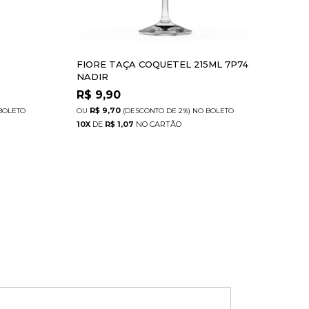
FIORE TAÇA COQUETEL 215ML 7P74
GAS
NADIR
BO
R$
9,90
R$
R$ 9,70
R
BOLETO
(DESCONTO
DE
2%)
NO
BOLETO
10
X
DE
R$ 1,07
12
X