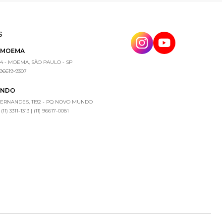
S
E MOEMA
4 - MOEMA, SÃO PAULO - SP
) 96619-9307
UNDO
FERNANDES, 1192 - PQ NOVO MUNDO
1) 3311-1313 | (11) 96617-0081