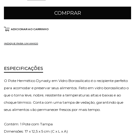
COMPRAR
ADICIONAR AO CARRINHO
INDIQUE PARA UM AMIGO
ESPECIFICAÇÕES
O Pote Hermético Dynasty em Vidro Borossilicato é o recipiente perfeito
para acomodar e preservar seus alimentos. Feito em vidro borossilicato o
que o torna leve, nobre, resistente a temperaturas altas e baixas e ao
choque térmico. Conta com uma tampa de vedação, garantindo que
seus alimentos vão permanecer frescos por mais tempo.
Contém: 1 Pote com Tampa
Dimensões: 17 x 12,5 x 5 cm (C x L x A)