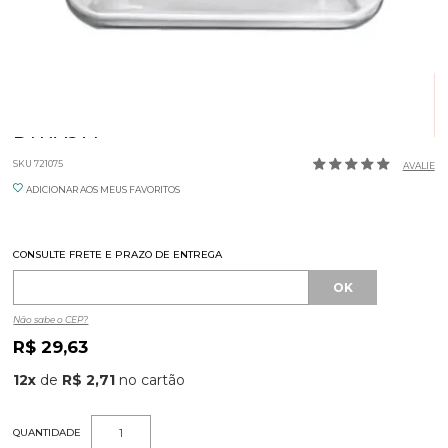
POTE HERMETICO RETANGULAR 640ML
DYNASTY
SKU 721075
AVALIE
ADICIONAR AOS MEUS FAVORITOS
CONSULTE FRETE E PRAZO DE ENTREGA
Não sabe o CEP?
R$ 29,63
12
x
de
R$ 2,71
QUANTIDADE