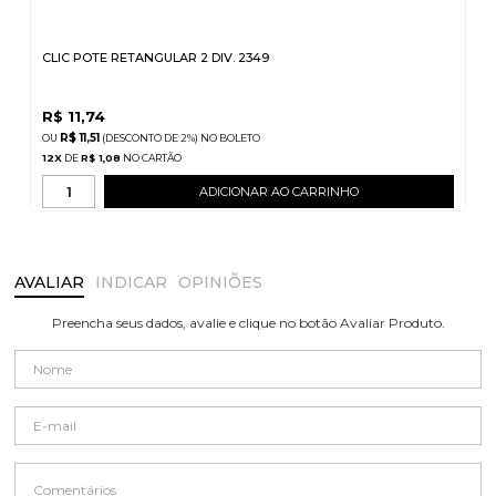
CLIC POTE RETANGULAR 2 DIV. 2349
R$
11,74
R$ 11,51
(DESCONTO
DE
2%)
NO
BOLETO
12
X
DE
R$ 1,08
ADICIONAR AO CARRINHO
AVALIAR
INDICAR
OPINIÕES
Preencha seus dados, avalie e clique no botão Avaliar Produto.