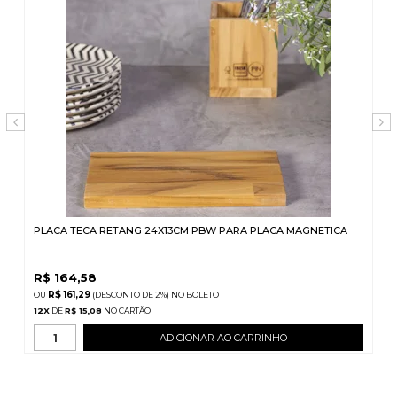
PLACA TECA RETANG 24X13CM PBW PARA PLACA MAGNETICA
R$
164,58
R$ 161,29
(DESCONTO
DE
2%)
NO
BOLETO
12
X
DE
R$ 15,08
ADICIONAR AO CARRINHO