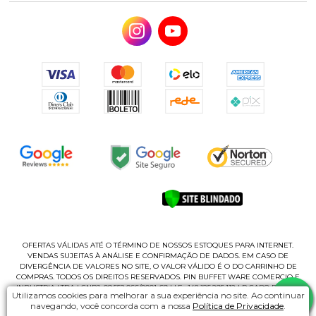
OFERTAS VÁLIDAS ATÉ O TÉRMINO DE NOSSOS ESTOQUES PARA INTERNET.
VENDAS SUJEITAS À ANÁLISE E CONFIRMAÇÃO DE DADOS. EM CASO DE
DIVERGÊNCIA DE VALORES NO SITE, O VALOR VÁLIDO É O DO CARRINHO DE
COMPRAS. TODOS OS DIREITOS RESERVADOS. PIN BUFFET WARE COMERCIO E
INDUSTRIA LTDA | CNPJ: 09.552.066/0001-69 | I.E.: 148.125.295.112 | R CABO ROMEU
Utilizamos cookies para melhorar a sua experiência no site. Ao continuar
CASAGRANDE, 135 - B | CEP 02180-060 - PQ NOVO MUNDO | SÃO PAUL/SP
navegando, você concorda com a nossa
Política de Privacidade
.