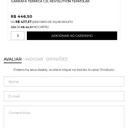
GARRAFA TERMICA 1,2L REVOLUTION TERMOLAR
R$
446,50
R$ 437,57
(DESCONTO
DE
2%)
NO
BOLETO
12
X
DE
R$ 40,91
ADICIONAR AO CARRINHO
AVALIAR
INDICAR
OPINIÕES
Preencha seus dados, avalie e clique no botão Avaliar Produto.