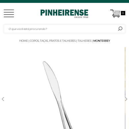
0
HOME
COPOS, TAÇAS, PRATOS E TALHERES
TALHERES
MONTERREY