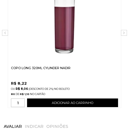
COPO LONG 320ML CYLINDER NADIR
R$
8,22
R$ 8,06
(DESCONTO
DE
2%)
NO
BOLETO
8
X
DE
R$ 1,10
ADICIONAR AO CARRINHO
AVALIAR
INDICAR
OPINIÕES