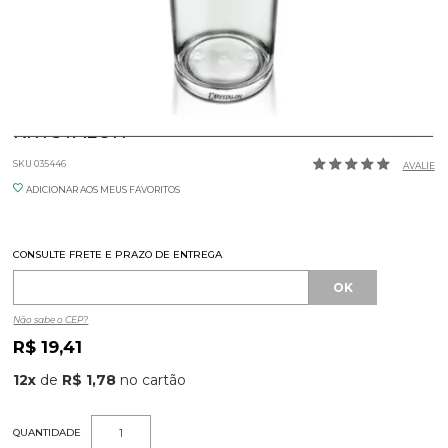
COPO LONG DRINK 320ML ACRILICO
KRYSTALON
SKU 035446
AVALIE
ADICIONAR AOS MEUS FAVORITOS
CONSULTE FRETE E PRAZO DE ENTREGA
Não sabe o CEP?
R$ 19,41
12
x
de
R$ 1,78
QUANTIDADE