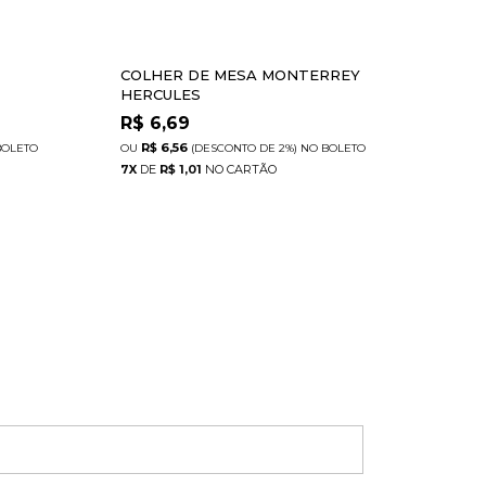
COLHER DE MESA MONTERREY
COL
HERCULES
HER
R$
6,69
R$
R$ 6,56
R
BOLETO
(DESCONTO
DE
2%)
NO
BOLETO
7
X
DE
R$ 1,01
12
X