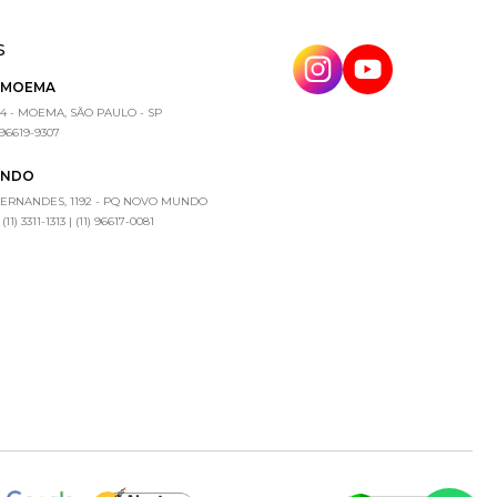
S
E MOEMA
4 - MOEMA, SÃO PAULO - SP
) 96619-9307
UNDO
FERNANDES, 1192 - PQ NOVO MUNDO
1) 3311-1313 | (11) 96617-0081