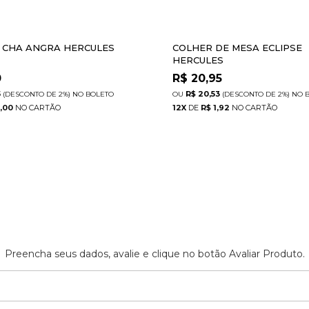
 CHA ANGRA HERCULES
COLHER DE MESA ECLIPSE
HERCULES
0
R$
20,95
5
R$ 20,53
(DESCONTO
DE
2%)
NO
BOLETO
(DESCONTO
DE
2%)
NO
1,00
12
X
DE
R$ 1,92
Preencha seus dados, avalie e clique no botão Avaliar Produto.