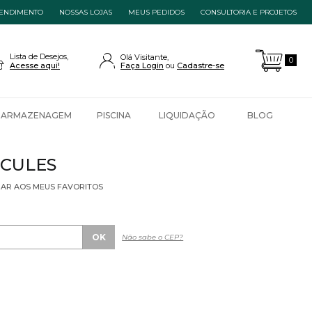
ENDIMENTO
NOSSAS LOJAS
MEUS PEDIDOS
CONSULTORIA E PROJETOS
Lista de Desejos,
Olá Visitante,
0
Acesse aqui!
Faça Login
Cadastre-se
ARMAZENAGEM
PISCINA
LIQUIDAÇÃO
BLOG
CULES
NAR AOS MEUS FAVORITOS
Não sabe o CEP?