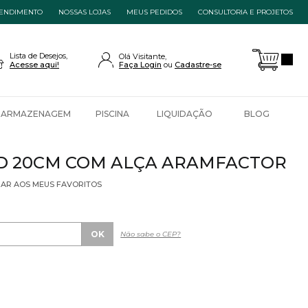
ENDIMENTO
NOSSAS LOJAS
MEUS PEDIDOS
CONSULTORIA E PROJETOS
Lista de Desejos,
Olá Visitante,
Acesse aqui!
Faça Login
Cadastre-se
ARMAZENAGEM
PISCINA
LIQUIDAÇÃO
BLOG
D 20CM COM ALÇA ARAMFACTOR
NAR AOS MEUS FAVORITOS
Não sabe o CEP?