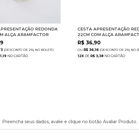
APRESENTAÇÃO REDONDA
CESTA APRESENTAÇÃO RE
OM ALÇA ARAMFACTOR
22CM COM ALÇA ARAMFAC
99
R$
36,90
73
R$ 36,16
(DESCONTO
DE
2%)
NO
BOLETO
(DESCONTO
DE
2%)
NO
B
1,19
12
X
DE
R$ 3,38
Preencha seus dados, avalie e clique no botão Avaliar Produto.