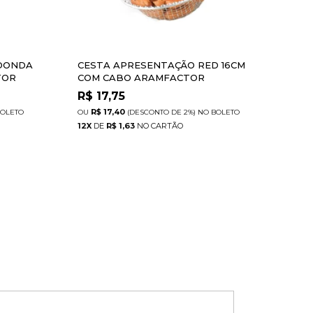
DONDA
CESTA APRESENTAÇÃO RED 16CM
CES
TOR
COM CABO ARAMFACTOR
12C
R$
17,75
R$
R$ 17,40
R
OLETO
(DESCONTO
DE
2%)
NO
BOLETO
12
X
DE
R$ 1,63
12
X