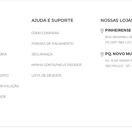
AJUDA E SUPORTE
NOSSAS LOJA
PINHEIRENS
COMO COMPRAR
RUA INHAMBU, 55
(11) 2507-1565 | (11
FORMAS DE PAGAMENTO
PQ. NOVO M
ORIA
SEGURANÇA
AV. JOSÉ MARIA 
MINHA CONTA/MEUS PEDIDOS
SÃO PAULO - SP - (1
MENTO
LISTA DE DESEJOS
 DEVOLUÇÃO
DADE