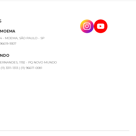
S
E MOEMA
4 - MOEMA, SÃO PAULO - SP
) 96619-9307
UNDO
FERNANDES, 1192 - PQ NOVO MUNDO
1) 3311-1313 | (11) 96617-0081