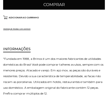
COMPRAR
ADICIONAR AO CARRINHO
INDIQUE PARA UM AMIGO
INFORMAÇÕES
"Fundada em 1988, a Brinox é um dos maiores fabricantes de utilidades
domésticas do Brasil Você pode comprar talheres avulsos, sempre com os
menores preços. Atacado e varejo. Em aço inox, as peças são duráveis e
resistentes. Devido a sua característica de temperabilidade, as facas não
riscam as porcelanas. Utilizados em hotéis, restaurantes e também para
uso doméstico. A embalagem original do fabricante contém 12 peças.
Prefira comprar múltiplos de 12.