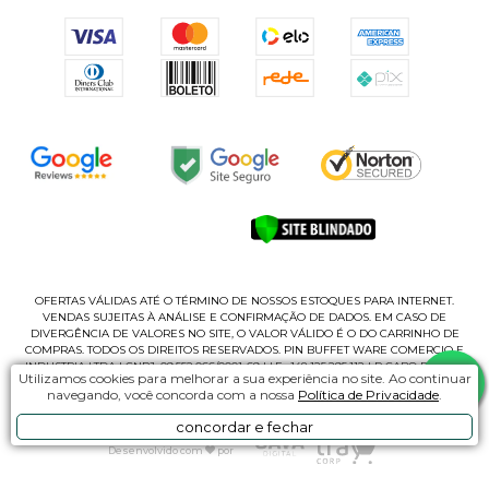
OFERTAS VÁLIDAS ATÉ O TÉRMINO DE NOSSOS ESTOQUES PARA INTERNET.
VENDAS SUJEITAS À ANÁLISE E CONFIRMAÇÃO DE DADOS. EM CASO DE
DIVERGÊNCIA DE VALORES NO SITE, O VALOR VÁLIDO É O DO CARRINHO DE
COMPRAS. TODOS OS DIREITOS RESERVADOS. PIN BUFFET WARE COMERCIO E
INDUSTRIA LTDA | CNPJ: 09.552.066/0001-69 | I.E.: 148.125.295.112 | R CABO ROMEU
Utilizamos cookies para melhorar a sua experiência no site. Ao continuar
CASAGRANDE, 135 - B | CEP 02180-060 - PQ NOVO MUNDO | SÃO PAUL/SP
navegando, você concorda com a nossa
Política de Privacidade
.
concordar e fechar
Desenvolvido com
por