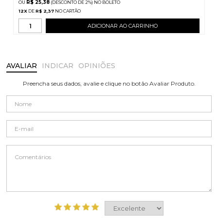
R$ 25,38
(DESCONTO
DE
2%)
NO
BOLETO
12
X
DE
R$ 2,37
ADICIONAR AO CARRINHO
AVALIAR
INDICAR
OPINIÕES
Preencha seus dados, avalie e clique no botão Avaliar Produto.