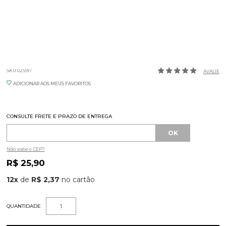
BULEVAR FACA DE SOBREMESA
SKU 025917
AVALIE
ADICIONAR AOS MEUS FAVORITOS
CONSULTE FRETE E PRAZO DE ENTREGA
Não sabe o CEP?
R$ 25,90
12
x
de
R$ 2,37
QUANTIDADE