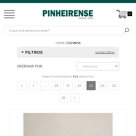
0
HOME
COZINHA
FILTROS
Limpar Filtros
ORDENAR POR:
FORAM ENCONTRADOS
622
PRODUTOS
<
1
...
20
21
22
23
24
25
26
>