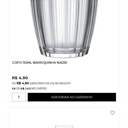
COPO 150ML BARRIQUINHA NADIR
R$
4,90
R$ 4,80
(DESCONTO
DE
2%)
NO
BOLETO
5
X
DE
R$ 1,02
ADICIONAR AO CARRINHO