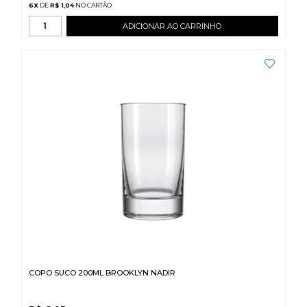
6
X
DE
R$ 1,04
ADICIONAR AO CARRINHO
COPO SUCO 200ML BROOKLYN NADIR