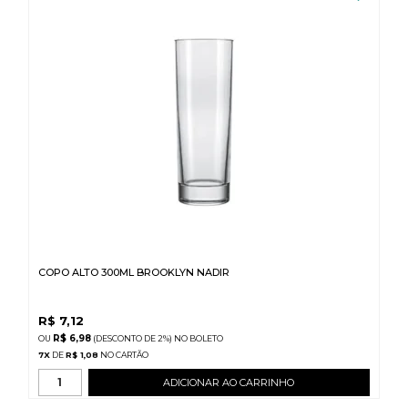
COPO ALTO 300ML BROOKLYN NADIR
R$
7,12
R$ 6,98
(DESCONTO
DE
2%)
NO
BOLETO
7
X
DE
R$ 1,08
ADICIONAR AO CARRINHO