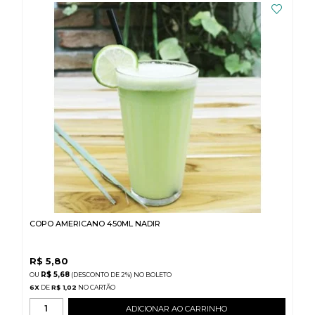
COPO AMERICANO 450ML NADIR
R$
5,80
R$ 5,68
(DESCONTO
DE
2%)
NO
BOLETO
6
X
DE
R$ 1,02
ADICIONAR AO CARRINHO