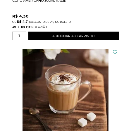
COPO AMERICANO 300ML NADIR
R$
4,30
R$ 4,21
(DESCONTO
DE
2%)
NO
BOLETO
4
X
DE
R$ 1,12
ADICIONAR AO CARRINHO