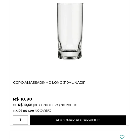
COPO AMASSADINHO LONG 310ML NADIR
R$
10,90
R$ 10,68
(DESCONTO
DE
2%)
NO
BOLETO
11
X
DE
R$ 1,08
ADICIONAR AO CARRINHO