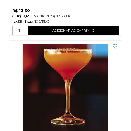
R$
13,39
R$ 13,12
(DESCONTO
DE
2%)
NO
BOLETO
12
X
DE
R$ 1,23
ADICIONAR AO CARRINHO