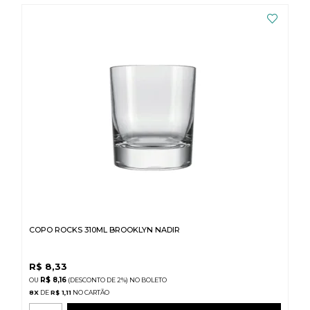
COPO ROCKS 310ML BROOKLYN NADIR
R$
8,33
R$ 8,16
(DESCONTO
DE
2%)
NO
BOLETO
8
X
DE
R$ 1,11