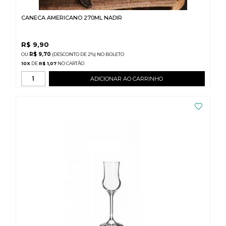
CANECA AMERICANO 270ML NADIR
R$
9,90
R$ 9,70
(DESCONTO
DE
2%)
NO
BOLETO
10
X
DE
R$ 1,07
ADICIONAR AO CARRINHO