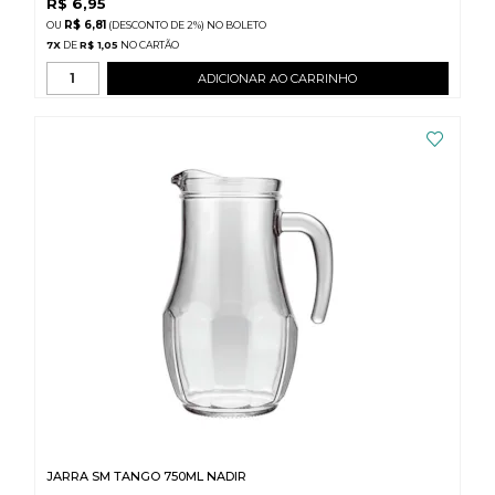
R$
6,95
R$ 6,81
(DESCONTO
DE
2%)
NO
BOLETO
7
X
DE
R$ 1,05
ADICIONAR AO CARRINHO
JARRA SM TANGO 750ML NADIR