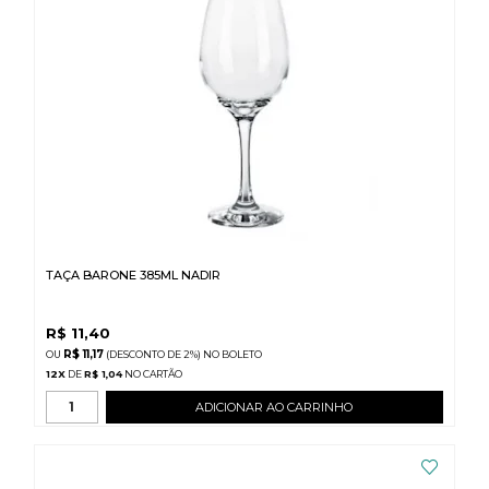
TAÇA BARONE 385ML NADIR
R$
11,40
R$ 11,17
(DESCONTO
DE
2%)
NO
BOLETO
12
X
DE
R$ 1,04
ADICIONAR AO CARRINHO