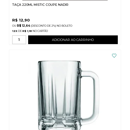
TAÇA 220ML MISTIC COUPE NADIR
R$
12,90
R$ 12,64
(DESCONTO
DE
2%)
NO
BOLETO
12
X
DE
R$ 1,18
ADICIONAR AO CARRINHO