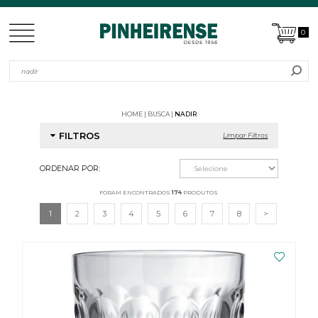
0
HOME
BUSCA
NADIR
FILTROS
Limpar Filtros
ORDENAR POR:
FORAM ENCONTRADOS
174
PRODUTOS
1
2
3
4
5
6
7
8
>