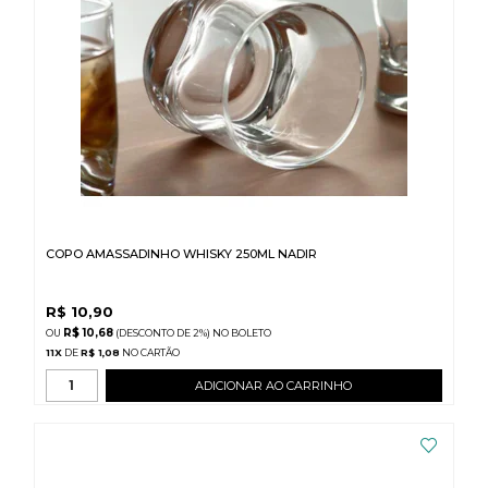
COPO AMASSADINHO WHISKY 250ML NADIR
R$
10,90
R$ 10,68
(DESCONTO
DE
2%)
NO
BOLETO
11
X
DE
R$ 1,08
ADICIONAR AO CARRINHO