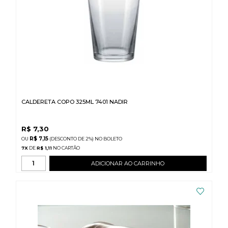
CALDERETA COPO 325ML 7401 NADIR
R$
7,30
R$ 7,15
(DESCONTO
DE
2%)
NO
BOLETO
7
X
DE
R$ 1,11
ADICIONAR AO CARRINHO